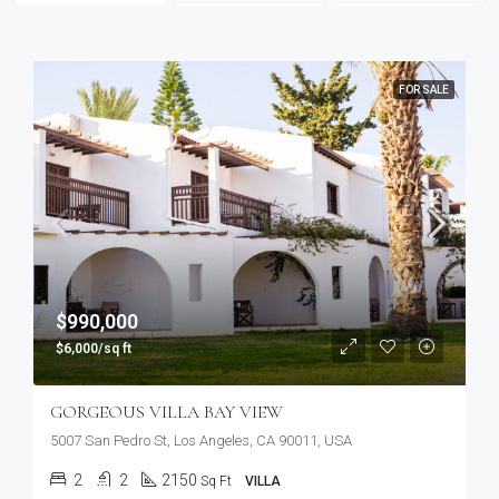
FOR SALE
$990,000
$6,000/sq ft
GORGEOUS VILLA BAY VIEW
5007 San Pedro St, Los Angeles, CA 90011, USA
2
2
2150
Sq Ft
VILLA