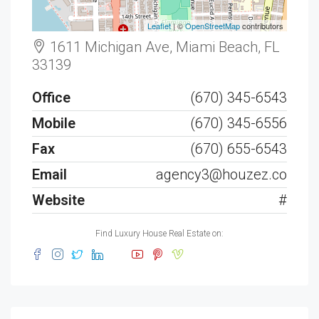
Leaflet
| ©
OpenStreetMap
contributors
1611 Michigan Ave, Miami Beach, FL
33139
Office
(670) 345-6543
Mobile
(670) 345-6556
Fax
(670) 655-6543
Email
agency3@houzez.co
Website
#
Find Luxury House Real Estate on: